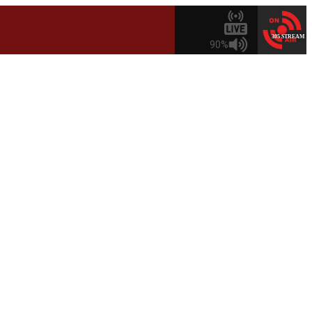
305 STREAM
90%